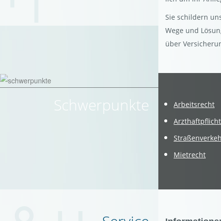
Sie schil­dern un
Wege und Lö­sun­g
über Ver­si­che­ru
Schwer­punk­te
Ar­beits­recht
Arzt­haft­pflich
Stra­ßen­ver­ke
Miet­recht