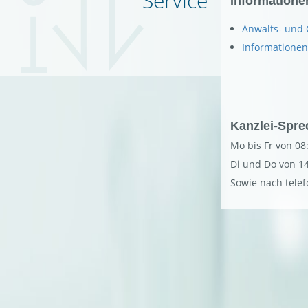
Ser­vice
In­for­ma­tio­ne
An­walts- und G
In­for­ma­tio­nen
Kanz­lei-Sprec
Mo bis Fr von 08
Di und Do von 14
Sowie nach te­le­f