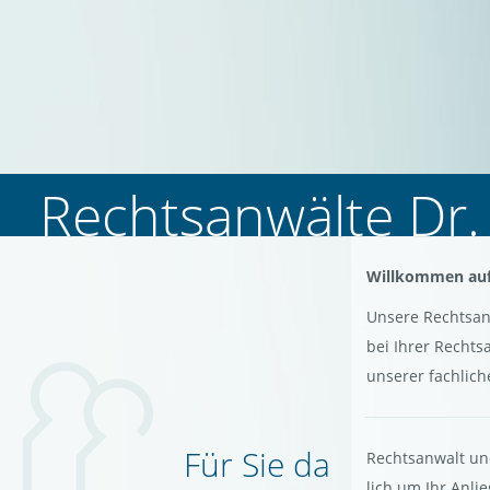
Rechts­an­wäl­te Dr
Will­kom­men auf 
Un­se­re Rechts­an
bei Ihrer Rechts­an
un­se­rer fach­li­c
Für Sie da
Rechts­an­walt un
lich um Ihr An­lie