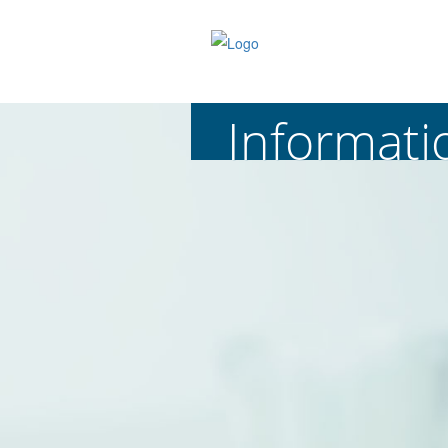
In­for­ma­t